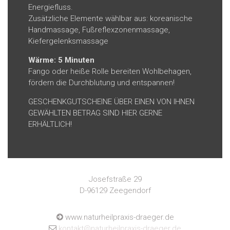
Energiefluss.
Zusätzliche Elemente wählbar aus: koreanische
Handmassage, Fußreflexzonenmassage,
Kiefergelenksmassage
Wärme: 5 Minuten
Fango oder heiße Rolle bereiten Wohlbehagen,
fördern die Durchblutung und entspannen!
GESCHENKGUTSCHEINE ÜBER EINEN VON IHNEN
GEWÄHLTEN BETRAG SIND HIER GERNE
ERHÄLTLICH!
Josefstraße 29
D-96129 Zeegendorf
www.naturheilpraxis-draeger.de
kontakt@naturheilpraxis-draeger.de