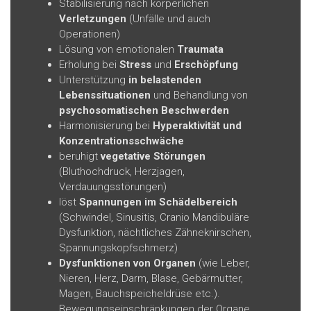
Stabilisierung nach körperlichen
Verletzungen
(Unfälle und auch
Operationen)
Lösung von emotionalen
Traumata
Erholung bei
Stress
und
Erschöpfung
Unterstützung
in belastenden
Lebenssituationen
und Behandlung von
psychosomatischen Beschwerden
Harmonisierung bei
Hyperaktivität und
Konzentrationsschwäche
beruhigt
vegetative Störungen
(Bluthochdruck, Herzjagen,
Verdauungsstörungen)
löst
Spannungen im Schädelbereich
(Schwindel, Sinusitis, Cranio Mandibuläre
Dysfunktion, nächtliches Zähneknirschen,
Spannungskopfschmerz)
Dysfunktionen von Organen
(wie Leber,
Nieren, Herz, Darm, Blase, Gebärmutter,
Magen, Bauchspeicheldrüse etc.).
Bewegungseinschränkungen der Organe